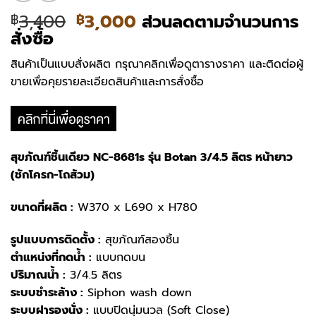
Original
Current
3,400
3,000
ส่วนลดตามจำนวนการ
฿
฿
price
price
สั่งซื้อ
was:
is:
สินค้าเป็นแบบสั่งผลิต กรุณาคลิกเพื่อดูตารางราคา และติดต่อผู้
฿3,400.
฿3,000.
ขายเพื่อคุยรายละเอียดสินค้าและการสั่งซื้อ
สุขภัณฑ์ชิ้นเดียว NC-8681s รุ่น Botan 3/4.5 ลิตร หน้ายาว
(ชักโครก-โถส้วม)
ขนาดที่ผลิต :
W370 x L690 x H780
รูปแบบการติดตั้ง :
สุขภัณฑ์สองชิ้น
ตำแหน่งที่กดน้ำ :
แบบกดบน
ปริมาณน้ำ :
3/4.5 ลิตร
ระบบชำระล้าง :
Siphon wash down
ระบบฝารองนั่ง :
แบบปิดนุ่มนวล (Soft Close)