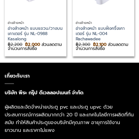
อ่างล้างหน้า
อ่างล้างหน้า
อ่างล้างหน้า แบบแขวน/วางบน
อ่างล้างหน้า แบบฝั่งครึ่งเคา
เคาเตอร์ รุ่น NL-0988
เตอร์ รุ่น NL-004
Kasalong
Rachawadee
Original
Current
Original
Current
฿
2,200
฿
2,000
ส่วนลดตาม
฿
2,300
฿
2,100
ส่วนลดตาม
price
price
price
price
จำนวนการสั่งซื้อ
จำนวนการสั่งซื้อ
was:
is:
was:
is:
฿2,200.
฿2,000.
฿2,300.
฿2,100.
เกี่ยวกับเรา
บริษัท พีระ กรุ๊ป ดีเวลลอปเมนท์ จำกัด
ผู้ผลิตและจัดจำหน่ายประตู pvc และประตู upvc ด้วย
ประสบการณ์การผลิตมากกว่า 20 ปี และเทคโนโลยีการผลิตที่ทัน
สมัย ทำให้สินค้าประตูของบริษัทมีคุณภาพ อายุการใช้งาน
ยาวนาน และราคาไม่แพง