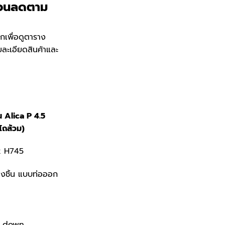
rrent
วนลดตาม
ice
ิกเพื่อดูตาราง
,000.
ยละเอียดสินค้าและ
น Alica P 4.5
โถส้วม)
x H745
งชิ้น แบบท่อออก
 down