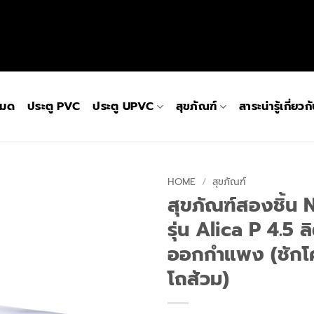
หมด
ประตู PVC
ประตู UPVC
สุขภัณฑ์
สาระน่ารู้เกี่ยว
HOME
/
สุขภัณฑ์
สุขภัณฑ์สองชิ้น
รุ่น Alica P 4.5 ล
ออกกำแพง (ชักโ
โถส้วม)