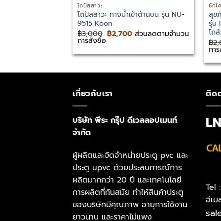
โถปัสสาวะ
ชักโ
โถปัสสาวะ ทางน้ำเข้าด้านบน รุ่น NU-
สุข
9515 Koon
รุ่น
โถส
Original
Current
฿
3,000
฿
2,700
ส่วนลดตามจำนวน
price
price
การสั่งซื้อ
฿
2
was:
is:
การส
฿3,000.
฿2,700.
เกี่ยวกับเรา
ติดต
L
บริษัท พีระ กรุ๊ป ดีเวลลอปเมนท์
จำกัด
ผู้ผลิตและจัดจำหน่ายประตู pvc และ
ประตู upvc ด้วยประสบการณ์การ
ผลิตมากกว่า 20 ปี และเทคโนโลยี
Tel
การผลิตที่ทันสมัย ทำให้สินค้าประตู
อีเม
ของบริษัทมีคุณภาพ อายุการใช้งาน
sal
ยาวนาน และราคาไม่แพง