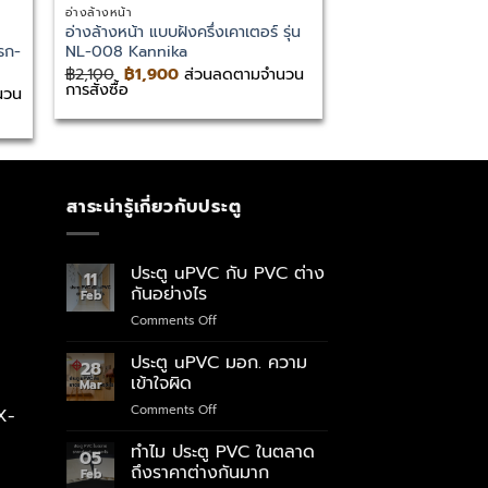
อ่างล้างหน้า
อ่างล้างหน้า
อ่างล้างหน้า แบบฝังครึ่งเคาเตอร์ รุ่น
อ่างล้างหน้า แบบแข
รก-
NL-008 Kannika
093 New Marco
Original
Current
Original
Curr
฿
2,100
฿
1,900
ส่วนลดตามจำนวน
฿
900
฿
800
ส่วน
price
price
price
pric
การสั่งซื้อ
สั่งซื้อ
นวน
was:
is:
was:
is:
฿2,100.
฿1,900.
฿900.
฿800
สาระน่ารู้เกี่ยวกับประตู
ประตู uPVC กับ PVC ต่าง
11
กันอย่างไร
Feb
on
Comments Off
ประตู
uPVC
ประตู uPVC มอก. ความ
28
กับ
เข้าใจผิด
Mar
PVC
on
Comments Off
X-
ต่าง
ประตู
กัน
uPVC
ทำไม ประตู PVC ในตลาด
อย่างไร
05
มอก.
ถึงราคาต่างกันมาก
Feb
ความ