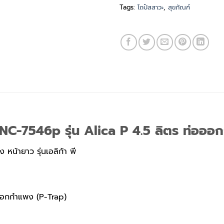
Tags:
โถปัสสาวะ
,
สุขภัณฑ์
น NC-7546p รุ่น Alica P 4.5 ลิตร ท่ออ
น้ายาว รุ่นเอลิก้า พี
อออกกำแพง (P-Trap)