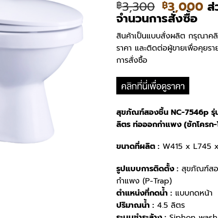
Original
Cu
3,300
3,000
ส่
฿
฿
price
pr
จำนวนการสั่งซื้อ
was:
is:
สินค้าเป็นแบบสั่งผลิต กรุณาคล
฿3,300.
฿3
ราคา และติดต่อผู้ขายเพื่อคุยรา
การสั่งซื้อ
สุขภัณฑ์สองชิ้น NC-7546p รุ่
ลิตร ท่อออกกำแพง (ชักโครก-
ขนาดที่ผลิต :
W415 x L745 
รูปแบบการติดตั้ง :
สุขภัณฑ์สอ
กำแพง (P-Trap)
ตำแหน่งที่กดน้ำ :
แบบกดหน้า
ปริมาณน้ำ :
4.5 ลิตร
ระบบชำระล้าง :
Siphon wash