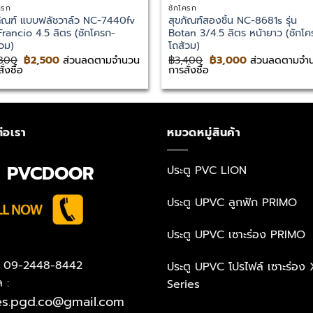
ครก
ชักโครก
ภัณฑ์ แบบฟลัชวาล์ว NC-7440fv
สุขภัณฑ์สองชิ้น NC-8681s รุ่น
 Francio 4.5 ลิตร (ชักโครก-
Botan 3/4.5 ลิตร หน้ายาว (ชักโค
้วม)
โถส้วม)
Original
Current
Original
Current
,800
฿
2,500
ส่วนลดตามจำนวน
฿
3,400
฿
3,000
ส่วนลดตามจำ
price
price
price
price
ั่งซื้อ
การสั่งซื้อ
was:
is:
was:
is:
฿2,800.
฿2,500.
฿3,400.
฿3,000.
่อเรา
หมวดหมู่สินค้า
N PVCDOOR
ประตู PVC LION
ประตู UPVC ลูกฟัก PRIMO
ประตู UPVC เซาะร่อง PRIMO
 : 09-2448-8442
ประตู UPVC โปรไฟล์ เซาะร่อง 
ล :
Series
es.pgd.co@gmail.com