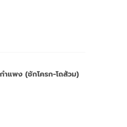
อกกำแพง (ชักโครก-โถส้วม)