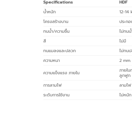
Specifications
HDF
น้ำหนัก
12-14 
โครงสร้างบาน
ประกอ
ทนน้ำ/ความชื้น
ไม่ทนน้
สี
ไม่มี
ทนแมลงและปลวก
ไม่ทน
ความหนา
2 mm.
ภายในก
ความแข็งแรง ภายใน
ลูกฟูก
การลามไฟ
ลามไฟ
ระดับการใช้งาน
ไม่หนั