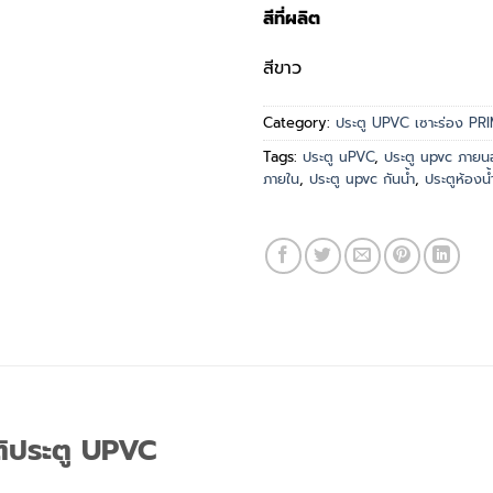
สีที่ผลิต
สีขาว
Category:
ประตู UPVC เซาะร่อง PR
Tags:
ประตู uPVC
,
ประตู upvc ภายน
ภายใน
,
ประตู upvc กันน้ำ
,
ประตูห้องน
ติประตู UPVC