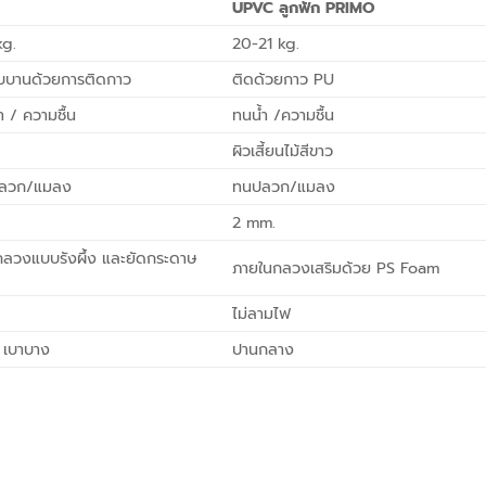
UPVC ลูกฟัก PRIMO
kg.
20-21 kg.
บบานด้วยการติดกาว
ติดด้วยกาว PU
ำ / ความชื้น
ทนน้ำ /ความชื้น
ผิวเสี้ยนไม้สีขาว
ปลวก/แมลง
ทนปลวก/แมลง
2 mm.
ลวงแบบรังผึ้ง และยัดกระดาษ
ภายในกลวงเสริมด้วย PS Foam
ไม่ลามไฟ
ก เบาบาง
ปานกลาง