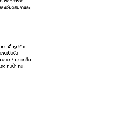
ิกเพื่อดูตาราง
70.
ยละเอียดสินค้าและ
บานขึ้นรูปด้วย
านเป็นชิ้น
วดลาย / เจาะเกล็ด
แรง ทนน้ำ ทน