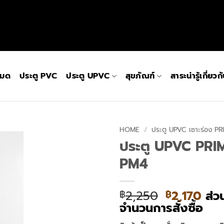
หมด
ประตู PVC
ประตู UPVC
สุขภัณฑ์
สาระน่ารู้เกี่ยว
HOME
/
ประตู UPVC เซาะร่อง P
ประตู UPVC PRIM
PM4
Original
Cur
2,250
2,170
ส่ว
฿
฿
price
pri
จำนวนการสั่งซื้อ
was:
is: