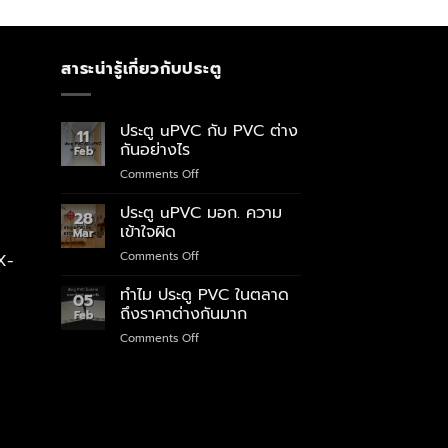
สาระน่ารู้เกี่ยวกับประตู
ประตู uPVC กับ PVC ต่าง
11
กันอย่างไร
Feb
on
Comments Off
ประตู
uPVC
ประตู uPVC มอก. ความ
28
กับ
เข้าใจผิด
Mar
PVC
on
Comments Off
X-
ต่าง
ประตู
กัน
uPVC
ทำไม ประตู PVC ในตลาด
อย่างไร
05
มอก.
ถึงราคาต่างกันมาก
Feb
ความ
on
Comments Off
เข้าใจ
ทำไม
ผิด
ประตู
PVC
ใน
ตลาด
ถึง