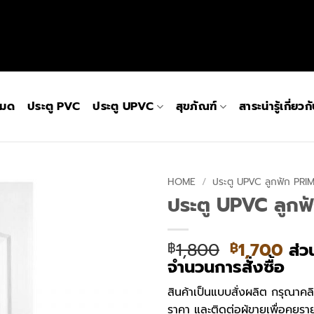
หมด
ประตู PVC
ประตู UPVC
สุขภัณฑ์
สาระน่ารู้เกี่ยว
HOME
/
ประตู UPVC ลูกฟัก PRI
ประตู UPVC ลูกฟ
Original
Cur
1,800
1,700
ส่ว
฿
฿
price
pri
จำนวนการสั่งซื้อ
was:
is:
สินค้าเป็นแบบสั่งผลิต กรุณาคล
฿1,800.
฿1,
ราคา และติดต่อผู้ขายเพื่อคุยรา