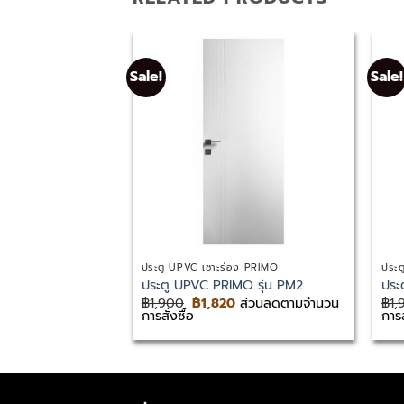
Sale!
Sale!
ประตู UPVC เซาะร่อง PRIMO
ประต
ประตู UPVC PRIMO รุ่น PM2
ประ
Original
Current
฿
1,900
฿
1,820
ส่วนลดตามจำนวน
฿
1,
price
price
การสั่งซื้อ
การส
was:
is:
฿1,900.
฿1,820.