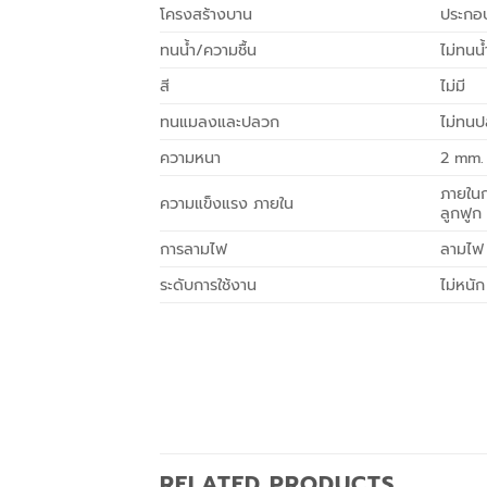
โครงสร้างบาน
ประกอ
ทนน้ำ/ความชื้น
ไม่ทนน้
สี
ไม่มี
ทนแมลงและปลวก
ไม่ทน
ความหนา
2 mm.
ภายในก
ความแข็งแรง ภายใน
ลูกฟูก
การลามไฟ
ลามไฟ
ระดับการใช้งาน
ไม่หนั
RELATED PRODUCTS