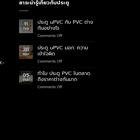
สาระน่ารู้เกี่ยวกับประตู
ประตู uPVC กับ PVC ต่าง
11
กันอย่างไร
Feb
on
Comments Off
ประตู
uPVC
ประตู uPVC มอก. ความ
28
กับ
เข้าใจผิด
Mar
PVC
on
Comments Off
X-
ต่าง
ประตู
กัน
uPVC
ทำไม ประตู PVC ในตลาด
อย่างไร
05
มอก.
ถึงราคาต่างกันมาก
Feb
ความ
on
Comments Off
เข้าใจ
ทำไม
ผิด
ประตู
PVC
ใน
ตลาด
ถึง
ราคา
ต่าง
กัน
มาก