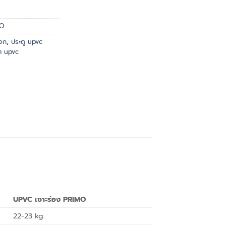
MO
อก
,
ประตู upvc
้ำ upvc
UPVC เซาะร่อง PRIMO
22-23 kg.