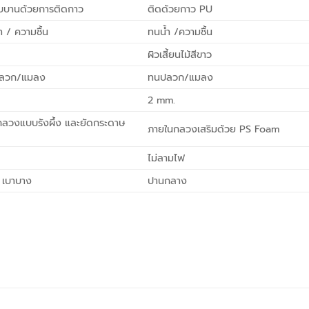
บบานด้วยการติดกาว
ติดด้วยกาว PU
ำ / ความชื้น
ทนน้ำ /ความชื้น
ผิวเสี้ยนไม้สีขาว
ปลวก/แมลง
ทนปลวก/แมลง
2 mm.
ลวงแบบรังผึ้ง และยัดกระดาษ
ภายในกลวงเสริมด้วย PS Foam
ไม่ลามไฟ
ก เบาบาง
ปานกลาง