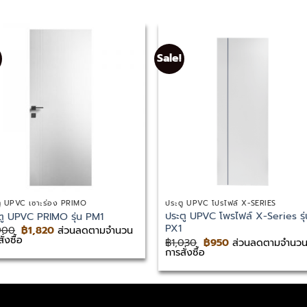
Sale!
ู UPVC เซาะร่อง PRIMO
ประตู UPVC โปรไฟล์ X-SERIES
ประตู UPVC โพรไฟล์ X-Series รุ่
ตู UPVC PRIMO รุ่น PM1
PX1
Original
Current
900
฿
1,820
ส่วนลดตามจำนวน
price
price
ั่งซื้อ
Original
Current
฿
1,030
฿
950
ส่วนลดตามจำนว
was:
is:
price
price
การสั่งซื้อ
฿1,900.
฿1,820.
was:
is:
฿1,030.
฿950.