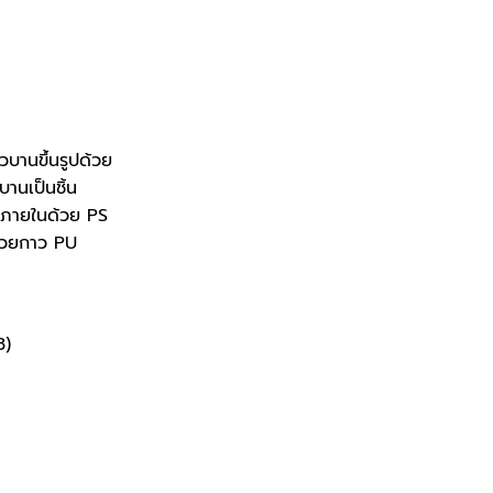
บานขึ้นรูปด้วย
านเป็นชิ้น
างภายในด้วย PS
้วยกาว PU
3)