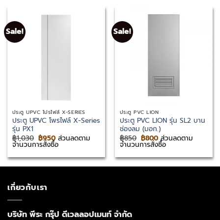
Sale!
Sale!
ประตู UPVC โปรไฟล์ X-SERIES
ประตู PVC LION
ประตู UPVC โพรไฟล์ X-Series
ประตู PVC LION รุ่น SL2 บาน
รุ่น PX1
ช่องลม (มอก.)
Original
Current
Original
Current
฿
1,030
฿
950
ส่วนลดตาม
฿
850
฿
800
ส่วนลดตาม
price
price
price
price
จำนวนการสั่งซื้อ
จำนวนการสั่งซื้อ
was:
is:
was:
is:
฿1,030.
฿950.
฿850.
฿800.
เกี่ยวกับเรา
บริษัท พีระ กรุ๊ป ดีเวลลอปเมนท์ จำกัด