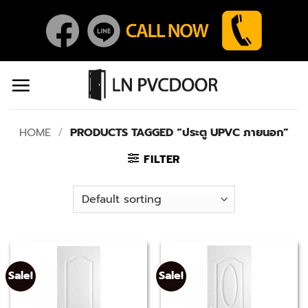
Skip
to
content
HOME
/
PRODUCTS TAGGED “ประตู UPVC ภายนอก”
FILTER
Sale!
Sale!