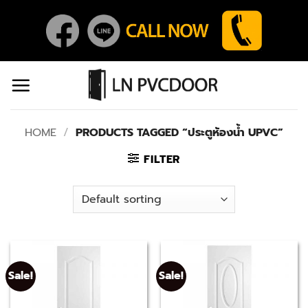
Skip
to
content
HOME
/
PRODUCTS TAGGED “ประตูห้องน้ำ UPVC”
FILTER
Sale!
Sale!