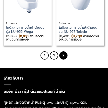
โถปัสสาวะ
โถปัสสาวะ
โถปัสสาวะ ทางน้ำเข้าด้านบน
โถปัสสาวะ ทางน้ำเข้าด้านบน
รุ่น NU-955 Wega
รุ่น NU-957 Toledo
Original
Current
Original
Current
฿
1,300
฿
1,100
ส่วนลดตาม
฿
1,400
฿
1,200
ส่วนลดตาม
price
price
price
price
จำนวนการสั่งซื้อ
จำนวนการสั่งซื้อ
was:
is:
was:
is:
฿1,300.
฿1,100.
฿1,400.
฿1,200.
1
2
เกี่ยวกับเรา
บริษัท พีระ กรุ๊ป ดีเวลลอปเมนท์ จำกัด
ผู้ผลิตและจัดจำหน่ายประตู pvc และประตู upvc ด้วย