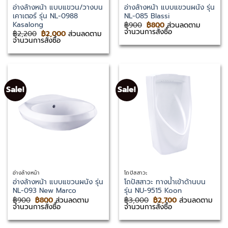
อ่างล้างหน้า แบบแขวน/วางบน
อ่างล้างหน้า แบบแขวนผนัง รุ่น
เคาเตอร์ รุ่น NL-0988
NL-085 Blassi
Kasalong
Original
Current
฿
900
฿
800
ส่วนลดตาม
price
price
จำนวนการสั่งซื้อ
Original
Current
฿
2,200
฿
2,000
ส่วนลดตาม
was:
is:
price
price
จำนวนการสั่งซื้อ
฿900.
฿800.
was:
is:
฿2,200.
฿2,000.
Sale!
Sale!
อ่างล้างหน้า
โถปัสสาวะ
อ่างล้างหน้า แบบแขวนผนัง รุ่น
โถปัสสาวะ ทางน้ำเข้าด้านบน
NL-093 New Marco
รุ่น NU-9515 Koon
Original
Current
Original
Current
฿
900
฿
800
ส่วนลดตาม
฿
3,000
฿
2,700
ส่วนลดตาม
price
price
price
price
จำนวนการสั่งซื้อ
จำนวนการสั่งซื้อ
was:
is:
was:
is:
฿900.
฿800.
฿3,000.
฿2,700.