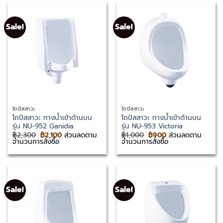
Sale!
Sale!
โถปัสสาวะ
โถปัสสาวะ
โถปัสสาวะ ทางน้ำเข้าด้านบน
โถปัสสาวะ ทางน้ำเข้าด้านบน
รุ่น NU-952 Ganidia
รุ่น NU-953 Victoria
Original
Current
Original
Current
฿
2,300
฿
2,100
ส่วนลดตาม
฿
1,000
฿
900
ส่วนลดตาม
price
price
price
price
จำนวนการสั่งซื้อ
จำนวนการสั่งซื้อ
was:
is:
was:
is:
฿2,300.
฿2,100.
฿1,000.
฿900.
Sale!
Sale!