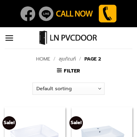
Skip
to
content
HOME
/
สุขภัณฑ์
/
PAGE 2
FILTER
Sale!
Sale!